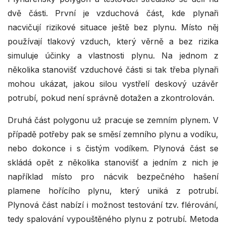
dvě části. První je vzduchová část, kde plynaři
nacvičují rizikové situace ještě bez plynu. Místo něj
používají tlakový vzduch, který věrně a bez rizika
simuluje účinky a vlastnosti plynu. Na jednom z
několika stanovišť vzduchové části si tak třeba plynaři
mohou ukázat, jakou silou vystřelí deskový uzávěr
potrubí, pokud není správně dotažen a zkontrolován.
Druhá část polygonu už pracuje se zemním plynem. V
případě potřeby pak se směsí zemního plynu a vodíku,
nebo dokonce i s čistým vodíkem. Plynová část se
skládá opět z několika stanovišť a jedním z nich je
například místo pro nácvik bezpečného hašení
plamene hořícího plynu, který uniká z potrubí.
Plynová část nabízí i možnost testování tzv. flérování,
tedy spalování vypouštěného plynu z potrubí. Metoda