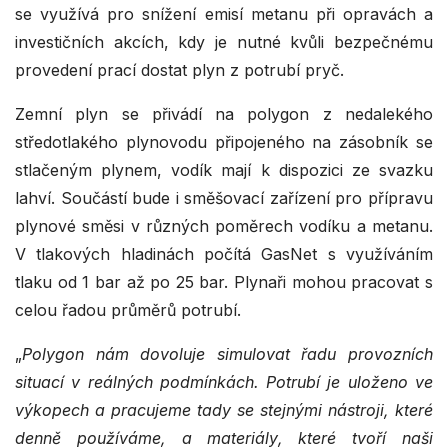
se využívá pro snížení emisí metanu při opravách a
investičních akcích, kdy je nutné kvůli bezpečnému
provedení prací dostat plyn z potrubí pryč.
Zemní plyn se přivádí na polygon z nedalekého
středotlakého plynovodu připojeného na zásobník se
stlačeným plynem, vodík mají k dispozici ze svazku
lahví. Součástí bude i směšovací zařízení pro přípravu
plynové směsi v různých poměrech vodíku a metanu.
V tlakových hladinách počítá GasNet s využíváním
tlaku od 1 bar až po 25 bar. Plynaři mohou pracovat s
celou řadou průměrů potrubí.
„
Polygon nám dovoluje simulovat řadu provozních
situací v reálných podmínkách. Potrubí je uloženo ve
výkopech a pracujeme tady se stejnými nástroji, které
denně používáme, a materiály, které tvoří naši