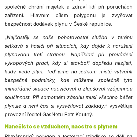
společně chrání majetek a zdraví lidí při poruchách
zařízení. Hlavním cílem polygonu je zvyšovat
bezpečnost dodávek plynu v České republice.
„
Nejčastěji se naše pohotovostní služba v terénu
setkává s hasiči při situacích, kdy dojde k narušení
plynovodu třetí stranou. Například při provádění
výkopových prací, kdy si stavbaři dopředu nezjistí,
kudy vede plyn. Teď jsme na jednom místě vytvořili
bezpečné podmínky, kde můžeme společně tyto
mimořádné situace nacvičovat a zlepšovat vzájemnou
součinnost. Při samotném zásahu musí všechno běžet
plynule a není čas si vysvětlovat základy,
“ vysvětluje
provozní ředitel GasNetu Petr Koutný.
Nanečisto se vzduchem, naostro s plynem
Plynárenský polygon a testovací středisko se dělí na