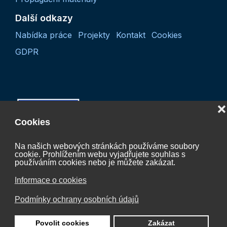
Další odkazy
Nabídka práce
Projekty
Kontakt
Cookies
GDPR
❌
Cookies
Na našich webových stránkách používáme soubory
cookie. Prohlížením webu vyjadřujete souhlas s
Projekt “Koordinační činnost České vodíkové
používáním cookies nebo je můžete zakázat.
technologické platformy 2027“
Informace o cookies
CZ.01.01.01/07/24_052/0005624
Podmínky ochrany osobních údajů
je spolufinancován Evropskou unií.
Povolit cookies
Zakázat