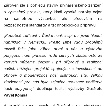
Zároveň jde z pohledu stavby plynárenského zařízení
o výjimečný projekt, který kladl vysoké nároky nejen
na samotnou výstavbu, ale především na
bezpečnostní standardy a technologickou přípravu.
„
Podobné zařízení v Česku není. Inspiraci jsme hledali
například v Německu. Přesto jsme řadu problémů
museli řešit jako vůbec první u nás a výstavba
polygonu nám přinesla řadu cenných zkušeností, ze
kterých můžeme čerpat i při přípravě a realizaci
našich běžných projektů spojených s investicemi do
obnovy a modernizace naší distribuční sítě. Velkou
zkušeností pro nás byla zejména realizace vodíkové
části polygonu,
“ doplňuje ředitel výstavby GasNetu
Pavel Komsa
.
V minulém roce investoval GasNet do modernizace