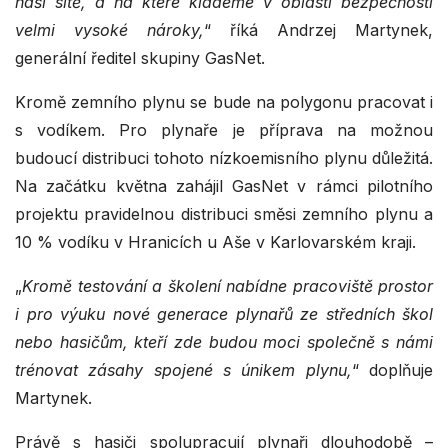
naší sítě, a na které klademe v oblasti bezpečnosti
velmi vysoké nároky,
“ říká Andrzej Martynek,
generální ředitel skupiny GasNet.
Kromě zemního plynu se bude na polygonu pracovat i
s vodíkem. Pro plynaře je příprava na možnou
budoucí distribuci tohoto nízkoemisního plynu důležitá.
Na začátku května zahájil GasNet v rámci pilotního
projektu pravidelnou distribuci směsi zemního plynu a
10 % vodíku v Hranicích u Aše v Karlovarském kraji.
„
Kromě testování a školení nabídne pracoviště prostor
i pro výuku nové generace plynařů ze středních škol
nebo hasičům, kteří zde budou moci společně s námi
trénovat zásahy spojené s únikem plynu,
“ doplňuje
Martynek.
Právě s hasiči spolupracují plynaři dlouhodobě –