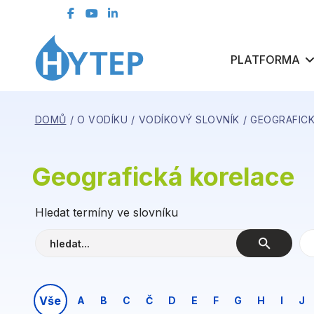
kontaktní formulář
ČLENSKÁ SEKCE
PLATFORMA
DOMŮ
O VODÍKU
VODÍKOVÝ SLOVNÍK
GEOGRAFICK
Geografická korelace
Hledat termíny ve slovníku
Vše
A
B
C
Č
D
E
F
G
H
I
J