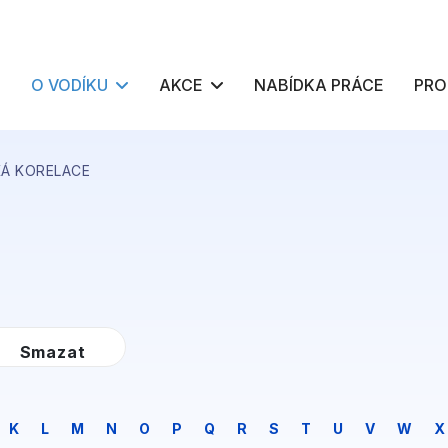
O VODÍKU
AKCE
NABÍDKA PRÁCE
PRO
Á KORELACE
K
L
M
N
O
P
Q
R
S
T
U
V
W
X