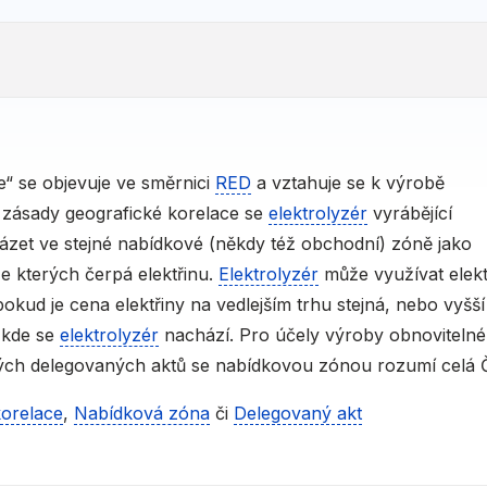
e“ se objevuje ve směrnici
RED
a vztahuje se k výrobě
 zásady geografické korelace se
elektrolyzér
vyrábějící
zet ve stejné nabídkové (někdy též obchodní) zóně jako
ze kterých čerpá elektřinu.
Elektrolyzér
může využívat elekt
okud je cena elektřiny na vedlejším trhu stejná, nebo vyšší
 kde se
elektrolyzér
nachází. Pro účely výroby obnoviteln
ých delegovaných aktů se nabídkovou zónou rozumí celá 
orelace
,
Nabídková zóna
či
Delegovaný akt