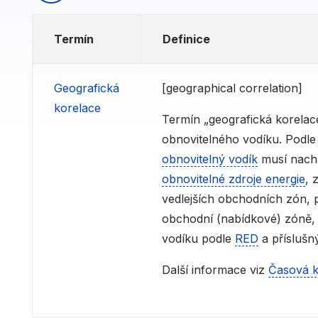
Termín
Definice
Geografická
[geographical correlation]
korelace
Termín „geografická korelac
obnovitelného vodíku. Podle
obnovitelný vodík
musí nachá
obnovitelné zdroje energie
, 
vedlejších obchodních zón, p
obchodní (nabídkové) zóně,
vodíku podle
RED
a příslušn
Další informace viz
Časová k