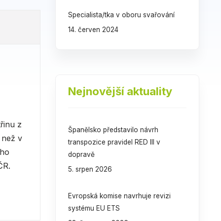
Specialista/tka v oboru svařování
14. červen 2024
Nejnovější aktuality
řinu z
Španělsko představilo návrh
 než v
transpozice pravidel RED III v
ého
dopravě
ČR.
5. srpen 2026
Evropská komise navrhuje revizi
systému EU ETS