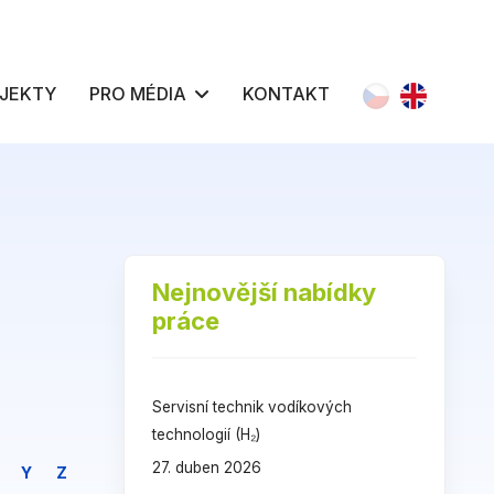
Zvolte jazyk
JEKTY
PRO MÉDIA
KONTAKT
Nejnovější nabídky
práce
Servisní technik vodíkových
technologií (H₂)
27. duben 2026
Y
Z