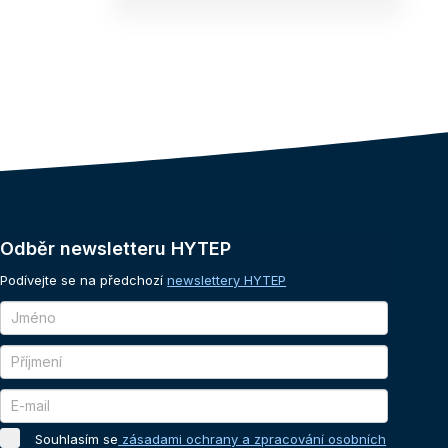
Odběr
newsletteru
HYTEP
Podívejte se na předchozí
newslettery HYTEP
Souhlasím se
zásadami ochrany a zpracování osobních