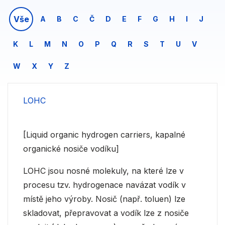
Vše
A
B
C
Č
D
E
F
G
H
I
J
K
L
M
N
O
P
Q
R
S
T
U
V
W
X
Y
Z
LOHC
[Liquid organic hydrogen carriers, kapalné
organické nosiče vodíku]
LOHC jsou nosné molekuly, na které lze v
procesu tzv. hydrogenace navázat vodík v
místě jeho výroby. Nosič (např. toluen) lze
skladovat, přepravovat a vodík lze z nosiče